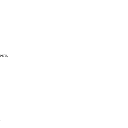
iero,
.