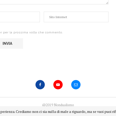
er per la prossima volta che commento.
@2019 Nondualismo
powered by
totel
sperienza. Crediamo non ci sia nulla di male a riguardo, ma se vuoi puoi r