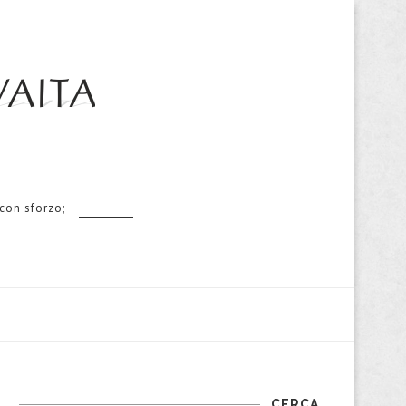
 con sforzo;
CERCA…