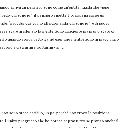
o arriva un pensiero sono come un’entità liquida che viene
iedo ‘chi sono io?’ il pensiero smette. Poi appena sorge un
nde: ‘mio’, dunque torno alla domanda ‘chi sono io?’ e di nuovo
se stare in silenzio la mente. Sono cosciente ma in uno stato di
nerlo quando sono in attività, ad esempio mentre sono in macchina o
iescono a distrarmi e portarmi via. …
 non sono stato assiduo, un po’ perché non trovo la posizione
ora. L’unico progresso che ho notato soprattutto se pratico anche il