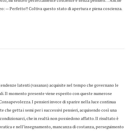
molto, mi sentivo perfettamente cosciente e senza pensieri… Anche
o: — Perfetto!! Coltiva questo stato di apertura e piena coscienza.
ndenze latenti (vasanas) acquisite nel tempo che governano le
ali. Il momento presente viene esperito con queste numerose
 Consapevolezza. I pensieri invece di sparire nella luce continua
 che getta i semi per i successivi pensieri, acquisendo così una
 condizionarci, che in realtà non possiedono affatto. Il risultato è
la pratica e nell’insegnamento, mancanza di costanza, perseguimento