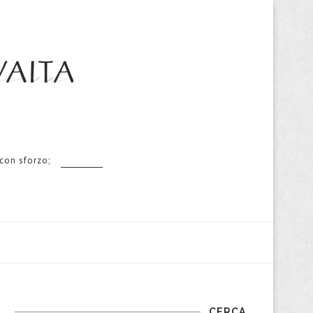
 con sforzo;
CERCA…